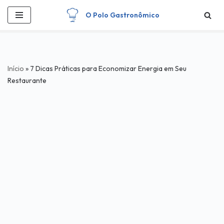
O Polo Gastronômico
Pular
para
o
conteúdo
Início
»
7 Dicas Práticas para Economizar Energia em Seu
Restaurante