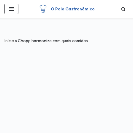
O Polo Gastronômico
Pular
para
o
conteúdo
Início
»
Chopp harmoniza com quais comidas