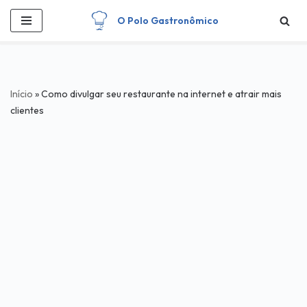
O Polo Gastronômico
Pular
para
o
conteúdo
Início
»
Como divulgar seu restaurante na internet e atrair mais
clientes