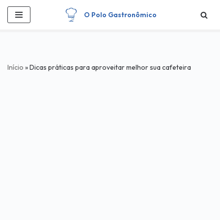
O Polo Gastronômico
Pular
para
o
conteúdo
Início
»
Dicas práticas para aproveitar melhor sua cafeteira