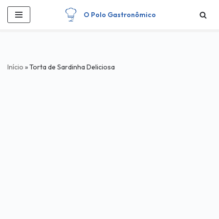
O Polo Gastronômico
Pular
para
o
conteúdo
Início
»
Torta de Sardinha Deliciosa