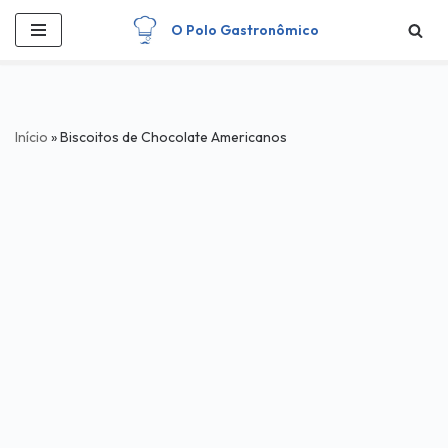
O Polo Gastronômico
Pular
para
o
conteúdo
Início
»
Biscoitos de Chocolate Americanos