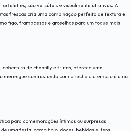
artelettes, são versáteis e visualmente atrativas. A
utas frescas cria uma combinação perfeita de textura e
omo figo, framboesas e groselhas para um toque mais
cobertura de chantilly e frutas, oferece uma
 do merengue contrastando com o recheio cremoso é uma
rática para comemorações íntimas ou surpresas
de uma festa, como bolo, doces, bebidas e itens