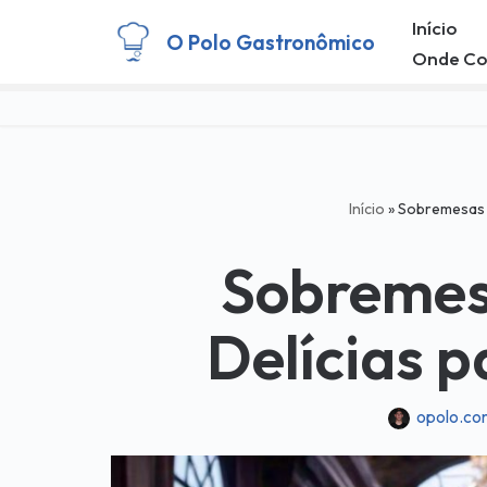
Início
O Polo Gastronômico
Onde C
Pular
para
o
conteúdo
Início
»
Sobremesas E
Sobremes
Delícias p
opolo.co