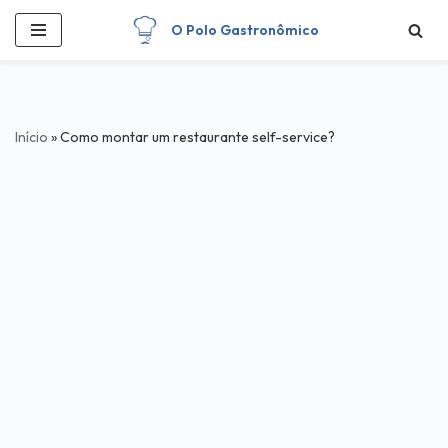
O Polo Gastronômico
Pular
para
o
conteúdo
Início
»
Como montar um restaurante self-service?