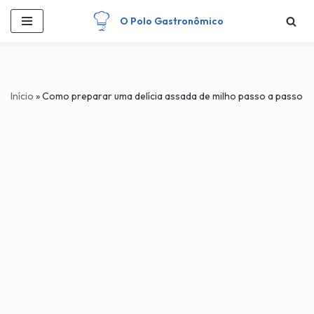
O Polo Gastronômico
Pular
para
o
conteúdo
Início
»
Como preparar uma delícia assada de milho passo a passo