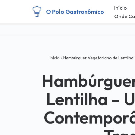
Início
O Polo Gastronômico
Onde C
Pular
para
o
conteúdo
Início
»
Hambúrguer Vegetariano de Lentilha
Hambúrguer
Lentilha –
Contemporâ