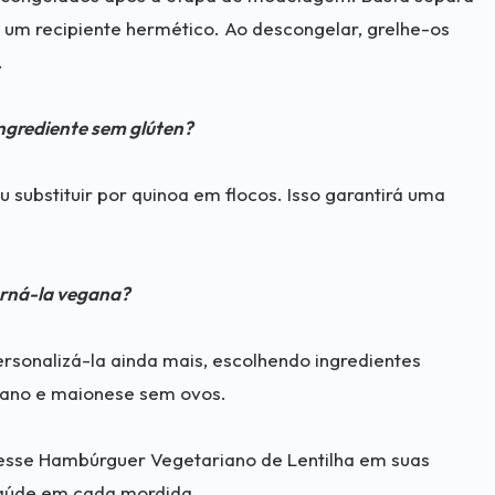
um recipiente hermético. Ao descongelar, grelhe-os
.
ingrediente sem glúten?
 substituir por quinoa em flocos. Isso garantirá uma
orná-la vegana?
ersonalizá-la ainda mais, escolhendo ingredientes
ano e maionese sem ovos.
r esse Hambúrguer Vegetariano de Lentilha em suas
 saúde em cada mordida.