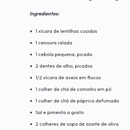
Ingredientes:
1 xícara de lentilhas cozidas
1 cenoura ralada
1 cebola pequena, picada
2 dentes de alho, picados
1/2 xícara de aveia em flocos
1 colher de chá de cominho em pó
1 colher de chá de páprica defumada
Sal e pimenta a gosto
2 colheres de sopa de azeite de oliva